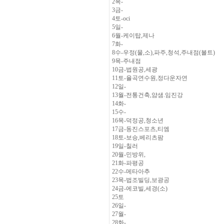
2목-
3금-
4토-oci
5일-
6월-케이탑,제나
7화-
8수-우정(물,소),파주,청석,주내점(볼트)
9목-주내점
10금-법원공,세광
11토-율곡연수원,정다운자연
12일-
13월-전통건축,얌샘.임진강
14화-
15수-
16목-덕정공,청소년
17금-동진스포츠,티엠
18토-보승,베리츠팜
19일-칠러
20월-민방위,
21화-파평공
22수-메타아추
23목-법조빌딩,보광공
24금-에코빌,세경(소)
25토
26일-
27월-
28화-