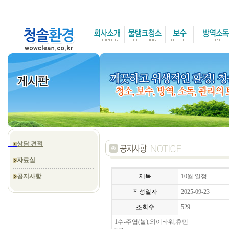
상담 견적
자료실
공지사항
제목
10월 일정
작성일자
2025-09-23
조회수
529
1수-주엽(볼),와이타워,휴먼