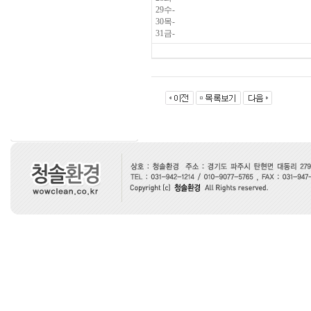
29수-
30목-
31금-