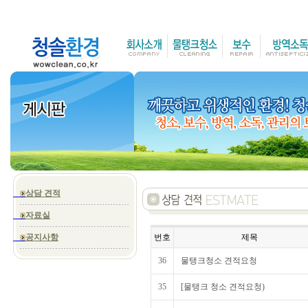
상담 견적
자료실
공지사항
번호
제목
36
물탱크청소 견적요청
35
[물탱크 청소 견적요청)