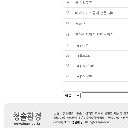
34
유익한정보~~
33
바이오가스홀더 전문 서비..
32
코바스
31
홈페이지제작,카다록제작 ..
30
jackMl
29
fLodsgh
28
jersonLods
27
jackLods