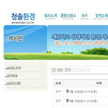
상담 견적
자료실
공지사항
번호
제목
공지
9월 작업일지{이성훈}
공지
8월 작업일지 {이성훈}