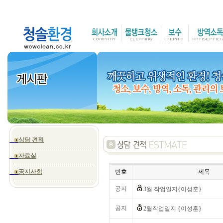
상담 견적
자료실
공지사항
번호
제목
공지
3월 작업일지{이성훈}
공지
2월작업일지 {이성훈}